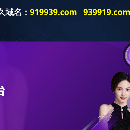
欢迎光临开
云在线登录官网
开云（中国）
员工天地
工程展示
前位置： 首页>> 招聘信息>>