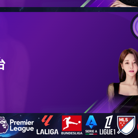
工程师
职责：
责用于工程的机械设备管理工作，保证设备处于良好状态。
责项目供、配变电系统的管理，满足施工生产需要。
审核项目配套专业施工进度、质量，协助整改深化图纸，协调施工单位与其它施工单位，
供配电工程、环保工程、电梯工程等工程的竣工验收工作等。
责督促预开工项目，及时上报施工组织设计及专项方案。
成公司领导交办的其它工作。
要求：
专及以上学历，土木工程、机电相关专业；
有二级建造师及以上执业资格证书、中级及以上职称；
有5年以上项目部施工管理工作经验，施工单位同岗位从业经验者优先；
握机电施工规范和施工标准。
待遇：面议。
式：（人力资源部）0431—81874656