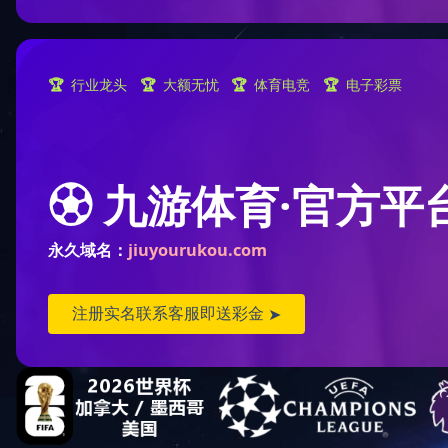
项目
招聘信息
1.
责处
2.
进行
3. 
结，
4. 
5. 
6. 
任职
1. 
2.持
3.具
4.良
5.掌
薪资
联系方