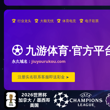
集团新闻
工程动态
★
集团通告
中华人民共和国住房和城乡建设部
|
吉
友情链接：
安装协会
|
吉林安装集团
|
安装集团
|