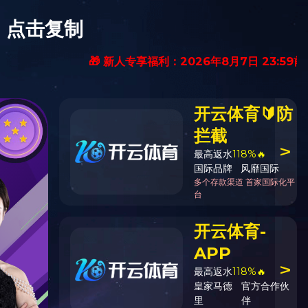
华体会体育(中国)hth·官方网站
|
开云在线登录官网网站!
今天是:8/7/2026, 7:55:15 PM
MILAN体育·(中国)官方网站
|
leyu·乐鱼(中国区)体育官方网站
|
加入收藏
DUOBAO.COM体育官网
|
压球
官网·（中国）官方网站
|
OD官
人力资源
联系我们
方网页版
|
华体会官方网站
|
多宝
网页版登录入口_多宝（中国）
|
B体育官方网站平台
|