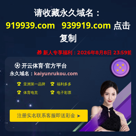
网站首页
开云（中国）
开云在线登录官网
开云（中
当前位置： 首页>> 工程动态>>