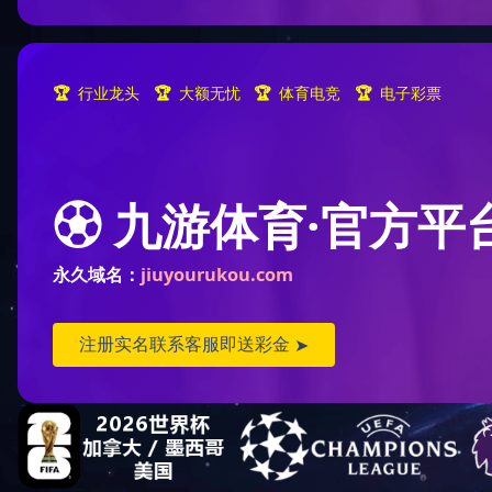
集团新闻
工程动态
★
目
集团通告
中华人民共和国住房和城乡建设部
|
吉
友情链接：
安装协会
|
吉林安装集团
|
安装集团
|