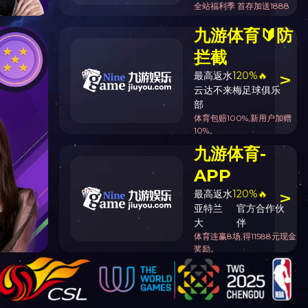
：2607 次
造配套基础设施及楼本体建设项
中华人民共和国商务部
|
长春市城乡建设委员会
|
中国
810631