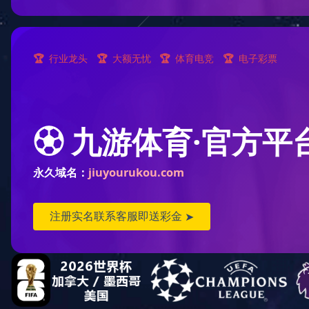
集团新闻
工程动态
集团通告