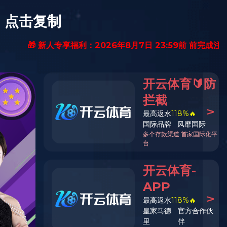
华体会体育(中国)hth·官方网站
|
官网网站!
今天是:8/7/2026, 1:32:00 AM
MILAN体育·(中国)官方网站
|
leyu·乐鱼(中国区)体育官方网站
|
加入收藏
DUOBAO.COM体育官网
|
压球
官网·（中国）官方网站
|
OD官
人力资源
联系我们
方网页版
|
华体会官方网站
|
多宝
网页版登录入口_多宝（中国）
|
B体育官方网站平台
|