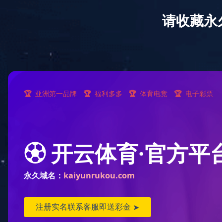
网站首页
开云（中国）
开
当