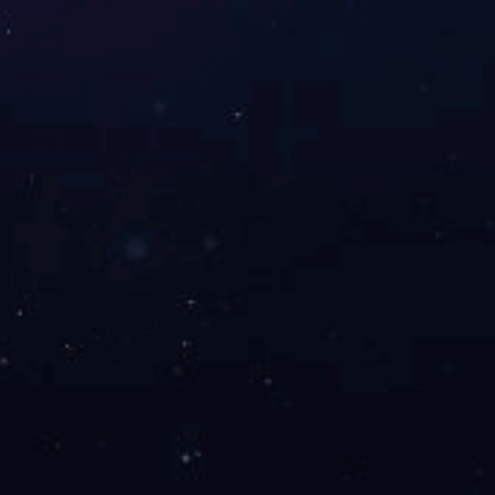
林省住房和城乡建设厅
|
吉林省建设信息网
|
中国建造师网
|
中国对外承包工程商会
|
版权所有：2011 开云在线登录官网 地址：硅谷西街588B 号 联系电话：0431-85