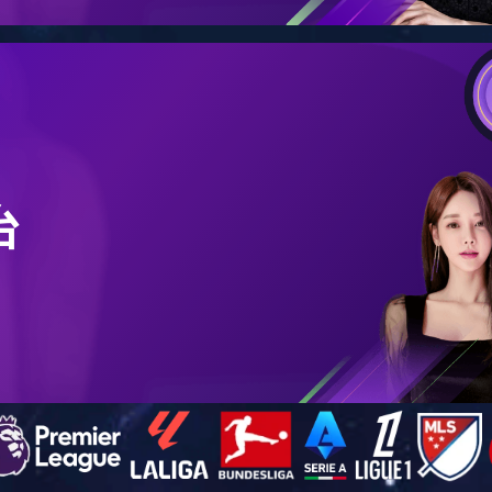
2017光荣榜
字号：
大
小
来源：admin 2018-2-3 13:48:00 浏览次数