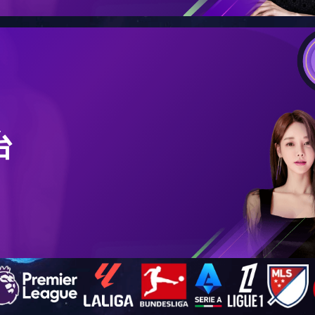
名 称：
吉林省工程建设项目优秀经理 孙超
描 述：
[
返回
]